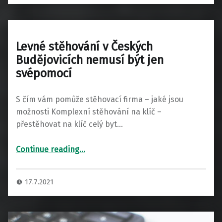
Levné stěhování v Českých
Budějovicích nemusí být jen
svépomocí
S čím vám pomůže stěhovací firma – jaké jsou
možnosti Komplexní stěhování na klíč –
přestěhovat na klíč celý byt…
“Levné stěhování v Českých Budějovicích nemusí být jen svépomocí”
Continue reading
…
17.7.2021