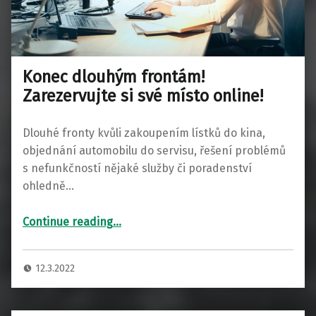
Konec dlouhým frontám!
Zarezervujte si své místo online!
Dlouhé fronty kvůli zakoupením lístků do kina,
objednání automobilu do servisu, řešení problémů
s nefunkčností nějaké služby či poradenství
ohledně…
“Konec dlouhým frontám! Zarezervujte si své místo online!”
Continue reading
…
12.3.2022