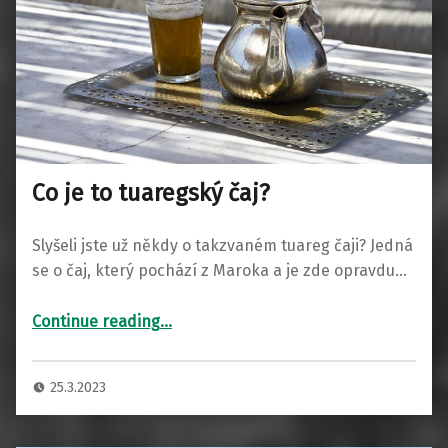
Co je to tuaregský čaj?
Slyšeli jste už někdy o takzvaném tuareg čaji? Jedná
se o čaj, který pochází z Maroka a je zde opravdu…
“Co je to tuaregský čaj?”
Continue reading
…
25.3.2023