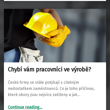
Chybí vám pracovníci ve výrobě?
České firmy se stále potýkají s citelným
nedostatkem zaměstnanců. Co je toho příčinou,
které obory jsou nejvíce zatíženy a jak…
“Chybí vám pracovníci ve výrobě?”
Continue reading
…