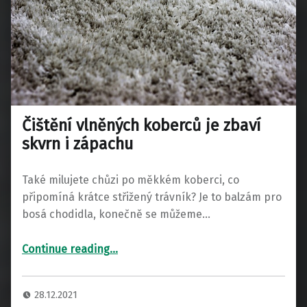
Čištění vlněných koberců je zbaví
skvrn i zápachu
Také milujete chůzi po měkkém koberci, co
připomíná krátce střižený trávník? Je to balzám pro
bosá chodidla, konečně se můžeme…
“Čištění vlněných koberců je zbaví skvrn i zápachu”
Continue reading
…
28.12.2021