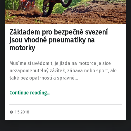
Základem pro bezpečné svezení
jsou vhodné pneumatiky na
motorky
Musíme si uvědomit, je jízda na motorce je sice
nezapomenutelný zážitek, zábava nebo sport, ale
také bez opatrnosti a správné…
“Základem pro bezpečné svezení jsou vhodné pneumatiky na motorky”
Continue reading
…
1.5.2018