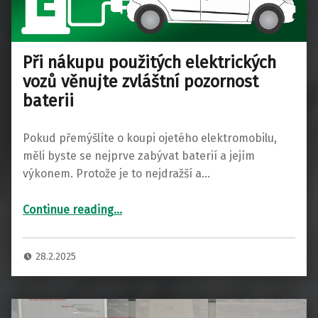
Při nákupu použitých elektrických
vozů věnujte zvláštní pozornost
baterii
Pokud přemýšlíte o koupi ojetého elektromobilu,
měli byste se nejprve zabývat baterií a jejím
výkonem. Protože je to nejdražší a…
“Při nákupu použitých elektrických vozů věnujte zvláštní pozornost baterii”
Continue reading
…
28.2.2025