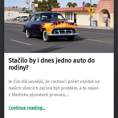
Stačilo by i dnes jedno auto do
rodiny?
Je čím dál jasnější, že rostoucí počet vozidel na
našich silnicích začíná být problém, a to nejen
z hlediska plynulosti provozu,…
“Stačilo by i dnes jedno auto do rodiny?”
Continue reading
…