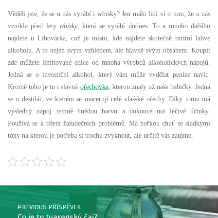
Věděli jste, že se u nás vyrábí i whisky? Jen málo lidí ví o tom, že u nás
vznikla před lety
whisky
, která se vyrábí dodnes. To a mnoho dalšího
najdete u Lihovárka, což je místo, kde najdete skutečně raritní lahve
alkoholu. A to nejen svým vzhledem, ale hlavně svým obsahem. Koupit
zde můžete limitované edice od mnoha výrobců alkoholických nápojů.
Jedná se o investiční alkohol, který vám může vydělat peníze navíc.
Kromě toho je tu i slavná
ořechovka
, kterou znaly už naše babičky. Jedná
se o destilát, ve kterém se macerují celé vlašské ořechy. Díky tomu má
výsledný nápoj temně hnědou barvu a dokonce má léčivé účinky.
Používá se k tišení žaludečních problémů. Má hořkou chuť se sladkými
tóny na kterou je potřeba si trochu zvyknout, ale určitě vás zaujme.
Skip back to main navigation
Post navigation
PREVIOUS PŘÍSPĚVEK
Co je to tuaregský čaj?