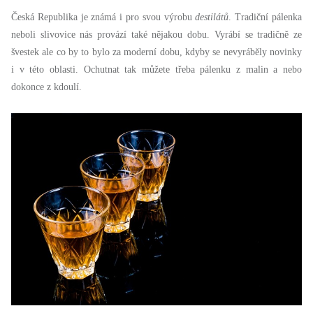
Česká Republika je známá i pro svou výrobu
destilátů
. Tradiční pálenka
neboli slivovice nás provází také nějakou dobu. Vyrábí se tradičně ze
švestek ale co by to bylo za moderní dobu, kdyby se nevyráběly novinky
i v této oblasti. Ochutnat tak můžete třeba pálenku z malin a nebo
dokonce z kdoulí.