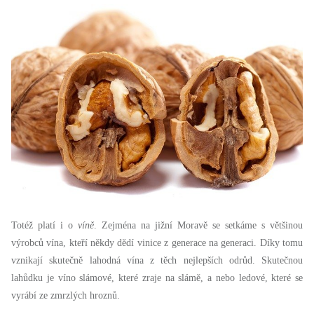
Totéž platí i o
víně
. Zejména na jižní Moravě se setkáme s většinou
výrobců vína, kteří někdy dědí vinice z generace na generaci. Díky tomu
vznikají skutečně lahodná vína z těch nejlepších odrůd. Skutečnou
lahůdku je víno slámové, které zraje na slámě, a nebo ledové, které se
vyrábí ze zmrzlých hroznů.