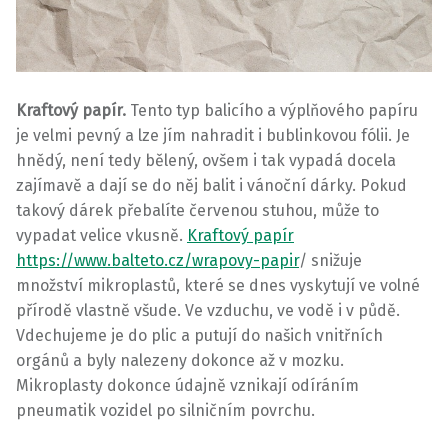
Kraftový papír.
Tento typ balicího a výplňového papíru
je velmi pevný a lze jím nahradit i bublinkovou fólii. Je
hnědý, není tedy bělený, ovšem i tak vypadá docela
zajímavě a dají se do něj balit i vánoční dárky. Pokud
takový dárek přebalíte červenou stuhou, může to
vypadat velice vkusně.
Kraftový papír
https://www.balteto.cz/wrapovy-papir
/ snižuje
množství mikroplastů, které se dnes vyskytují ve volné
přírodě vlastně všude. Ve vzduchu, ve vodě i v půdě.
Vdechujeme je do plic a putují do našich vnitřních
orgánů a byly nalezeny dokonce až v mozku.
Mikroplasty dokonce údajně vznikají odíráním
pneumatik vozidel po silničním povrchu.