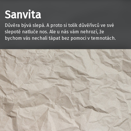
Sanvita
Důvěra bývá slepá. A proto si tolik důvěřivců ve své
slepotě natluče nos. Ale u nás vám nehrozí, že
bychom vás nechali tápat bez pomoci v temnotách.