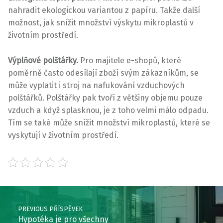
nahradit ekologickou variantou z papíru. Takže další
možnost, jak snížit množství výskytu mikroplastů v
životním prostředí.
Výplňové polštářky.
Pro majitele e-shopů, které
poměrně často odesílají zboží svým zákazníkům, se
může vyplatit i stroj na nafukování vzduchových
polštářků. Polštářky pak tvoří z většiny objemu pouze
vzduch a když splasknou, je z toho velmi málo odpadu.
Tím se také může snížit množství mikroplastů, které se
vyskytují v životním prostředí.
Skip back to main navigation
Post navigation
PREVIOUS PŘÍSPĚVEK
Hypotéka je pro všechny