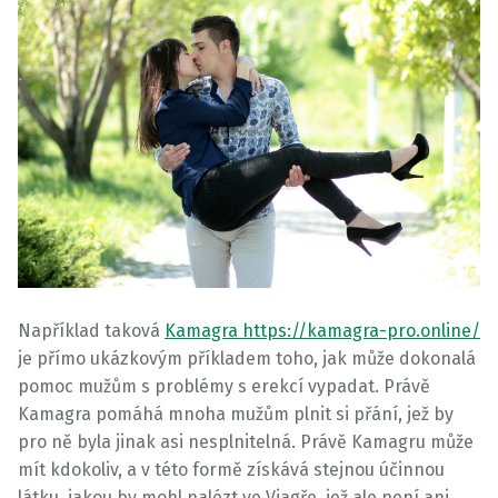
Například taková
Kamagra https://kamagra-pro.online/
je přímo ukázkovým příkladem toho, jak může dokonalá
pomoc mužům s problémy s erekcí vypadat. Právě
Kamagra pomáhá mnoha mužům plnit si přání, jež by
pro ně byla jinak asi nesplnitelná. Právě Kamagru může
mít kdokoliv, a v této formě získává stejnou účinnou
látku, jakou by mohl nalézt ve Viagře, jež ale není ani