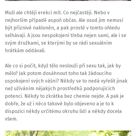
Muži ale chtějí erekci mít. Co nejčastěji. Nebo v
nejhorším případě aspoň občas. Ale osud jim nemusí
být příznivě nakloněn, a pak prostě v tomto ohledu
selhávají. A jsou nespokojeni třeba nejen sami, ale i se
svým družkami, se kterými by se rádi sexuálním
hrátkám oddávali.
Ale co si počít, když tělo neslouží při sexu tak, jak by
mělo? Jak potom dosáhnout toho tak žádoucího
uspokojení svých vášní? Někdy se to nedá vyřešit jinak
než užíváním nějakých prostředků podporujících
potenci. Někdy to zkrátka bez chemie nejde. A pak je
dobře, že už i něco takové bylo objeveno a je to k
dispozici někdy určitému okruhu lidí a někdy docela
všem.