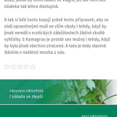
zdaleka tak lehce dostupná.
A tak si lidé často kupují právě tento přípravek, aby se
stali opravdovými muži se vším všudy i tehdy, když by
jinak neměli v erotických záležitostech žádné skvělé
vyhlídky.
S Kamagrou je prostě sex možný i tehdy, když
by bylo jinak všechno ztracené. A tato je tedy vlastně
štěstím v neštěstí mnoha z nás.
Skip back to main navigation
Post navigation
PREVIOUS PŘÍSPĚVEK
I nálada se zlepší
NEXT PŘÍSPĚVEK