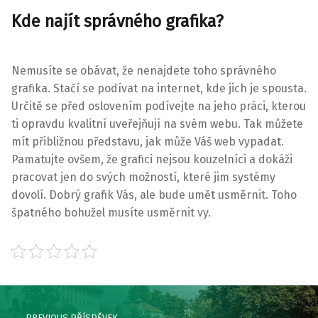
Kde najít správného grafika?
Nemusíte se obávat, že nenajdete toho správného
grafika. Stačí se podívat na internet, kde jich je spousta.
Určitě se před oslovením podívejte na jeho práci, kterou
ti opravdu kvalitní uveřejňují na svém webu. Tak můžete
mít přibližnou představu, jak může Váš web vypadat.
Pamatujte ovšem, že grafici nejsou kouzelníci a dokáži
pracovat jen do svých možností, které jim systémy
dovolí. Dobrý grafik Vás, ale bude umět usměrnit. Toho
špatného bohužel musíte usměrnit vy.
Skip back to main navigation
Post navigation
PREVIOUS PŘÍSPĚVEK