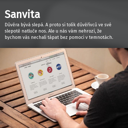
Sanvita
Důvěra bývá slepá. A proto si tolik důvěřivců ve své
slepotě natluče nos. Ale u nás vám nehrozí, že
bychom vás nechali tápat bez pomoci v temnotách.