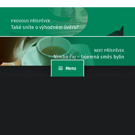
Post navigation
PREVIOUS PŘÍSPĚVEK
Také sníte o výhodném úvěru?
NEXT PŘÍSPĚVEK
Nimba čaj – tajemná směs bylin
Menu