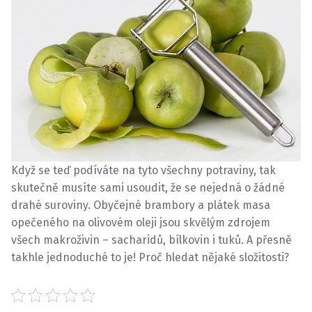
Když se teď podíváte na tyto všechny potraviny, tak
skutečně musíte sami usoudit, že se nejedná o žádné
drahé suroviny. Obyčejné brambory a plátek masa
opečeného na olivovém oleji jsou skvělým zdrojem
všech makroživin – sacharidů, bílkovin i tuků. A přesně
takhle jednoduché to je! Proč hledat nějaké složitosti?
Skip back to main navigation