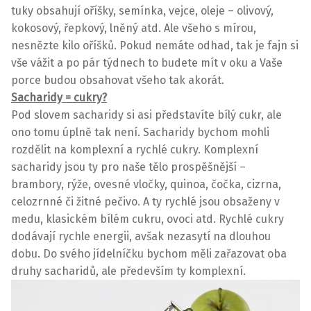
tuky obsahují oříšky, semínka, vejce, oleje – olivový,
kokosový, řepkový, lněný atd. Ale všeho s mírou,
nesnězte kilo oříšků. Pokud nemáte odhad, tak je fajn si
vše vážit a po pár týdnech to budete mít v oku a Vaše
porce budou obsahovat všeho tak akorát.
Sacharidy = cukry?
Pod slovem sacharidy si asi představíte bílý cukr, ale
ono tomu úplně tak není. Sacharidy bychom mohli
rozdělit na komplexní a rychlé cukry. Komplexní
sacharidy jsou ty pro naše tělo prospěšnější –
brambory, rýže, ovesné vločky, quinoa, čočka, cizrna,
celozrnné či žitné pečivo. A ty rychlé jsou obsaženy v
medu, klasickém bílém cukru, ovoci atd. Rychlé cukry
dodávají rychle energii, avšak nezasytí na dlouhou
dobu. Do svého jídelníčku bychom měli zařazovat oba
druhy sacharidů, ale především ty komplexní.