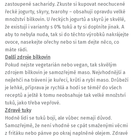
zastoupené sacharidy. Zkuste si kupovat neochucené
řecké jogurty, skyry, tvarohy – obsahují opravdu velké
množství bílkovin. U řeckých jogurtů a skyrů je skvělé,
že existují i varianty s 0% tuků a ty si doplníte jinak. A
aby to nebyla nuda, tak si do těchto výrobků nakrájejte
ovoce, nasekejte ořechy nebo si tam dejte něco, co
máte rádi.
Další zdroje bílkovin
Pokud nejste vegetarián nebo vegan, tak skvělým
zdrojem bílkovin je samozřejmě maso. Nejvhodnější a
nejlehčí na trávení je kuřecí, krůtí a rybí maso. Drůbeží
je lehké, příprava je rychlá a hodí se téměř do všech
receptů a ještě k tomu neobsahuje tak velké množství
tuků, jako třeba vepřové.
Zdravé tuky
Hodně lidí se tuků bojí, ale vůbec nemají důvod.
Samozřejmě, že není vhodné se cpát smaženými věcmi
z friťáku nebo pánve po okraj naplněné olejem. Zdravé