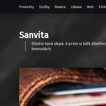
Produkty
Služby
Finance
Zábava
Web
Elek
Sanvita
Důvěra bývá slepá. A proto si tolik důvěři
temnotách.