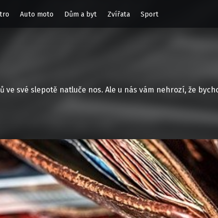
tro
Auto moto
Dům a byt
Zvířata
Sport
vců ve své slepotě natluče nos. Ale u nás vám nehrozí, že byc