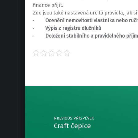
finance přijít.
Zde jsou také nastavená určitá pravidla, jak si
·
Ocenění nemovitosti vlastníka nebo ruči
·
Výpis z registru dlužníků
·
Doložení stabilního a pravidelného příj
Skip back to main navigation
Post navigation
PREVIOUS PŘÍSPĚVEK
Craft čepice