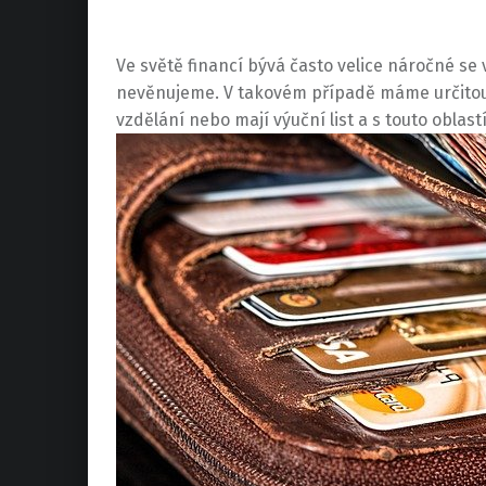
Ve světě financí bývá často velice náročné s
nevěnujeme. V takovém případě máme určitou 
vzdělání nebo mají výuční list a s touto oblas