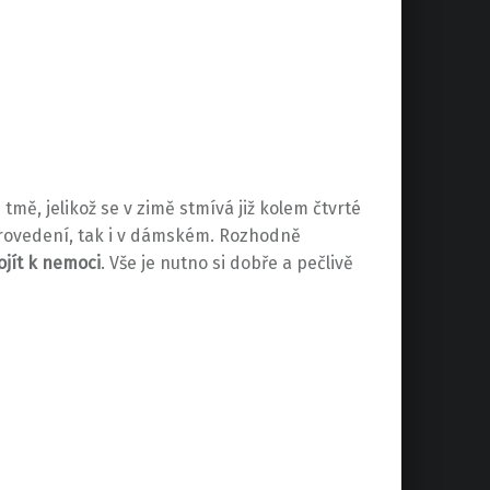
ve tmě, jelikož se v zimě stmívá již kolem čtvrté
provedení, tak i v dámském. Rozhodně
jít k nemoci
. Vše je nutno si dobře a pečlivě