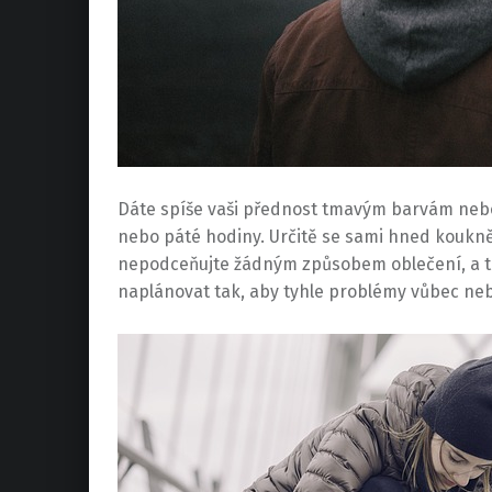
Dáte spíše vaši přednost tmavým barvám nebo 
nebo páté hodiny. Určitě se sami hned koukně
nepodceňujte žádným způsobem oblečení, a to 
naplánovat tak, aby tyhle problémy vůbec neb