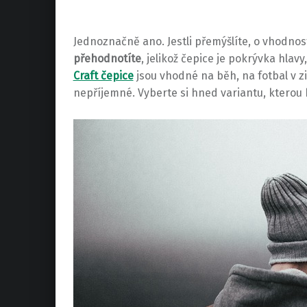
Jednoznačně ano. Jestli přemýšlíte, o vhodnost
přehodnotíte
, jelikož čepice je pokrývka hlav
Craft čepice
jsou vhodné na běh, na fotbal v z
nepříjemné. Vyberte si hned variantu, kterou 