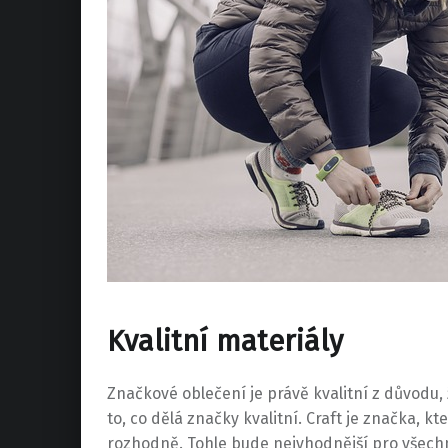
Kvalitní materiály
Značkové oblečení je právě kvalitní z důvodu,
to, co dělá značky kvalitní. Craft je značka, k
rozhodně. Tohle bude nejvhodnější pro všechny 