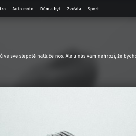
tro
Auto moto
Dům a byt
Zvířata
Sport
vců ve své slepotě natluče nos. Ale u nás vám nehrozí, že byc