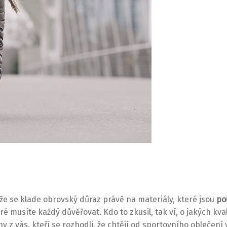
 že se klade obrovský důraz právě na materiály, které jsou
po
teré musíte každý důvěřovat. Kdo to zkusil, tak ví, o jakých kv
z vás, kteří se rozhodli, že chtějí od sportovního oblečení vi