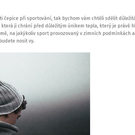
i čepice při sportování, tak bychom vám chtěli sdělit důležitá
y, která ji chrání před důležitým únikem tepla, který je právě 
imě, na jakýkoliv sport provozovaný v zimních podmínkách a v
budete nosit vy.