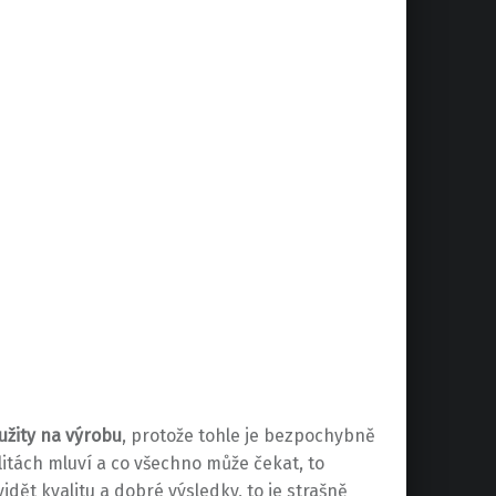
užity na výrobu
, protože tohle je bezpochybně
alitách mluví a co všechno může čekat, to
dět kvalitu a dobré výsledky, to je strašně