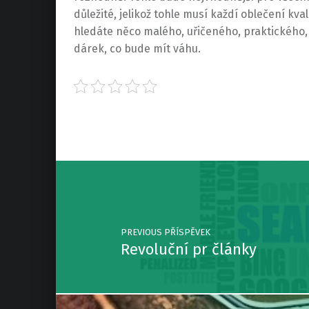
důležité, jelikož tohle musí každí oblečení k
hledáte něco malého, uřičeného, praktického, 
dárek, co bude mít váhu.
Skip back to main navigation
Post navigation
PREVIOUS PŘÍSPĚVEK
Revoluční pr články