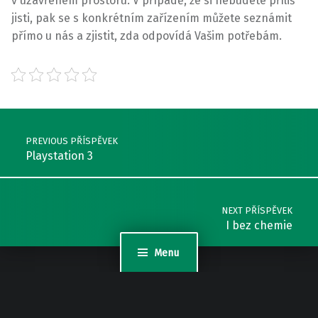
v uzavřeném prostoru. V případě, že si nebudete příliš
jisti, pak se s konkrétním zařízením můžete seznámit
přímo u nás a zjistit, zda odpovídá Vašim potřebám.
Skip back to main navigation
Post navigation
PREVIOUS PŘÍSPĚVEK
Playstation 3
NEXT PŘÍSPĚVEK
I bez chemie
Menu