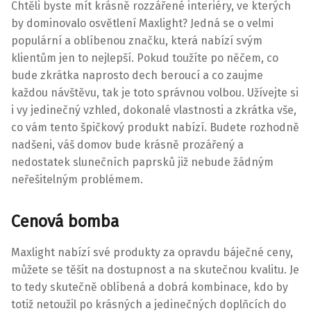
Chtěli byste mít krásně rozzářené interiéry, ve kterých
by dominovalo
osvětlení Maxlight
? Jedná se o velmi
populární a oblíbenou značku, která nabízí svým
klientům jen to nejlepší. Pokud toužíte po něčem, co
bude zkrátka naprosto dech beroucí a co zaujme
každou návštěvu, tak je toto správnou volbou. Užívejte si
i vy jedinečný vzhled, dokonalé vlastnosti a zkrátka vše,
co vám tento špičkový produkt nabízí. Budete rozhodně
nadšeni, váš domov bude krásně prozářený a
nedostatek slunečních paprsků již nebude žádným
neřešitelným problémem.
Cenová bomba
Maxlight nabízí své produkty za opravdu báječné ceny,
můžete se těšit na dostupnost a na skutečnou kvalitu. Je
to tedy skutečně oblíbená a dobrá kombinace, kdo by
totiž netoužil po krásných a jedinečných doplňcích do