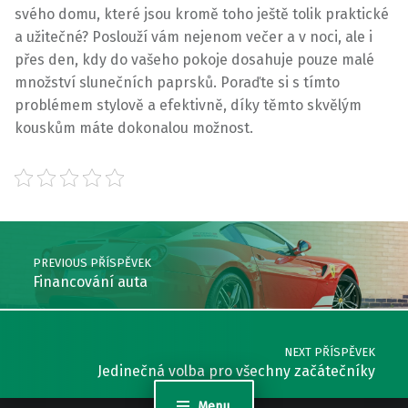
svého domu, které jsou kromě toho ještě tolik praktické
a užitečné? Poslouží vám nejenom večer a v noci, ale i
přes den, kdy do vašeho pokoje dosahuje pouze malé
množství slunečních paprsků. Poraďte si s tímto
problémem stylově a efektivně, díky těmto skvělým
kouskům máte dokonalou možnost.
Skip back to main navigation
Post navigation
PREVIOUS PŘÍSPĚVEK
Financování auta
NEXT PŘÍSPĚVEK
Jedinečná volba pro všechny začátečníky
Menu