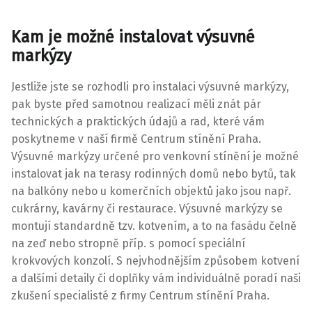
Kam je možné instalovat výsuvné
markýzy
Jestliže jste se rozhodli pro instalaci
výsuvné markýzy
,
pak byste před samotnou realizací měli znát pár
technických a praktických údajů a rad, které vám
poskytneme v naší firmě Centrum stínění Praha.
Výsuvné markýzy určené pro venkovní stínění je možné
instalovat jak na terasy rodinných domů nebo bytů, tak
na balkóny nebo u komerčních objektů jako jsou např.
cukrárny, kavárny či restaurace. Výsuvné markýzy se
montují standardně tzv. kotvením, a to na fasádu čelně
na zeď nebo stropně příp. s pomocí speciální
krokvových konzolí. S nejvhodnějším způsobem kotvení
a dalšími detaily či doplňky vám individuálně poradí naši
zkušení specialisté z firmy Centrum stínění Praha.