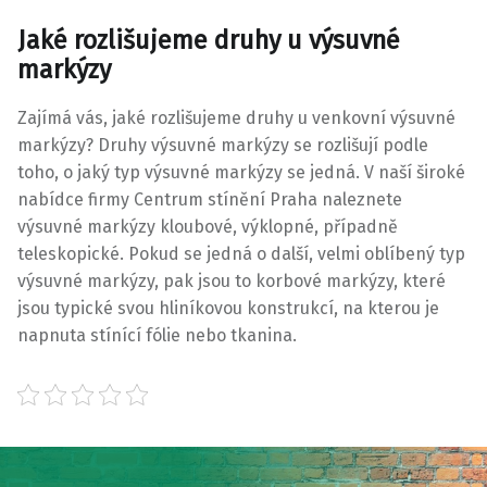
Jaké rozlišujeme druhy u výsuvné
markýzy
Zajímá vás, jaké rozlišujeme druhy u venkovní výsuvné
markýzy? Druhy výsuvné markýzy se rozlišují podle
toho, o jaký typ výsuvné markýzy se jedná. V naší široké
nabídce firmy Centrum stínění Praha naleznete
výsuvné markýzy kloubové, výklopné, případně
teleskopické. Pokud se jedná o další, velmi oblíbený typ
výsuvné markýzy, pak jsou to korbové markýzy, které
jsou typické svou hliníkovou konstrukcí, na kterou je
napnuta stínící fólie nebo tkanina.
Skip back to main navigation
Post navigation