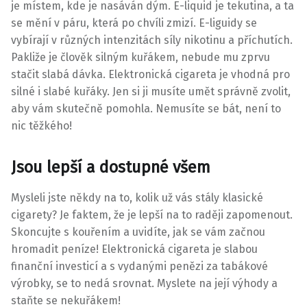
je místem, kde je nasáván dým. E-liquid je tekutina, a ta
se mění v páru, která po chvíli zmizí. E-liguidy se
vybírají v různých intenzitách síly nikotinu a příchutích.
Pakliže je člověk silným kuřákem, nebude mu zprvu
stačit slabá dávka.
Elektronická cigareta
je vhodná pro
silné i slabé kuřáky. Jen si ji musíte umět správně zvolit,
aby vám skutečně pomohla. Nemusíte se bát, není to
nic těžkého!
Jsou lepší a dostupné všem
Mysleli jste někdy na to, kolik už vás stály klasické
cigarety? Je faktem, že je lepší na to raději zapomenout.
Skoncujte s kouřením a uvidíte, jak se vám začnou
hromadit peníze! Elektronická cigareta je slabou
finanční investicí a s vydanými penězi za tabákové
výrobky, se to nedá srovnat. Myslete na její výhody a
staňte se nekuřákem!